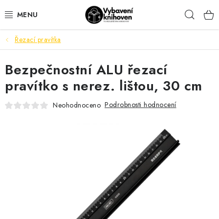
Přejít
Hleda
na
obsah
Řezací pravítka
VYBAVENÍ KNIHOVEN
Bezpečnostní ALU řezací
KANCELÁŘSKÉ POTŘEBY
pravítko s nerez. lištou, 30 cm
DŮM A DOMÁCÍ POTŘEBY
Podrobnosti hodnocení
Neohodnoceno
ORIENTAČNÍ A BEZPEČNOSTNÍ ZNAČENÍ
MOBILIÁŘ
AKTUALITY
Aktuality
Odstoupení od smlouvy
Kontakty
Obchodní podmínky
Podmínky ochrany osobních údajů