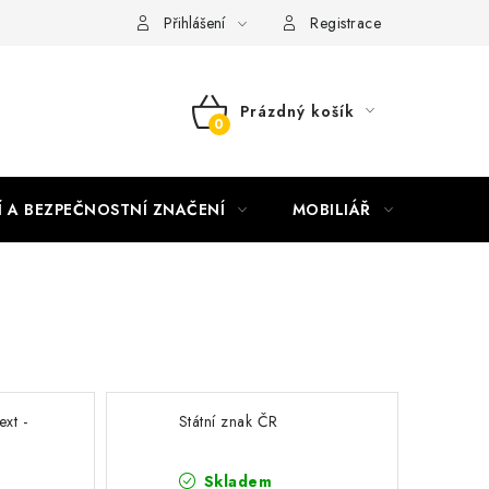
nky vrácení peněz
Nepřebraná dobírka
Přihlášení
Registrace
Prázdný košík
NÁKUPNÍ
KOŠÍK
Í A BEZPEČNOSTNÍ ZNAČENÍ
MOBILIÁŘ
AKTUA
ext -
Státní znak ČR
Skladem