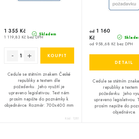
o
o
d
d
u
u
1 355 Kč
1 160
k
od
Skladem
1 119,83 Kč bez DPH
Kč
Sklade
k
t
od 958,68 Kč bez DPH
ů
ů
Cedule se státním znakem České
republiky a textem dle
Cedule se státním zna
požadavku. Jeho využití je
republiky a textem
upraveno legislativou. Text nám
požadavku. Jeho využ
prosím napište do poznámky k
upraveno legislativou. 
objednávce. Rozměr: 700x400 mm
prosím napište do poz
objednávce.
Kód:
1281