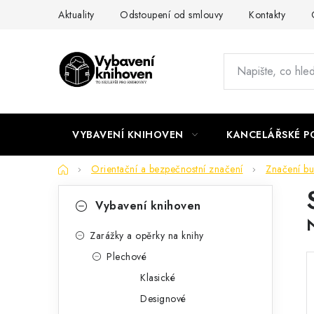
Přejít
Aktuality
Odstoupení od smlouvy
Kontakty
na
obsah
VYBAVENÍ KNIHOVEN
KANCELÁŘSKÉ P
Domů
Orientační a bezpečnostní značení
Značení b
P
K
Přeskočit
Vybavení knihoven
kategorie
a
o
t
Zarážky a opěrky na knihy
s
Plechové
e
t
Klasické
g
r
Designové
o