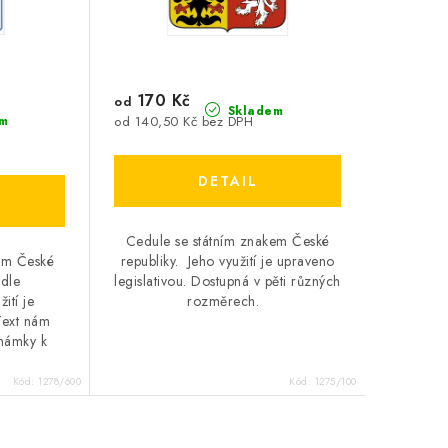
170 Kč
od
Skladem
od 140,50 Kč bez DPH
m
Cedule se státním znakem České
republiky. Jeho využití je upraveno
kem České
legislativou. Dostupná v pěti různých
 dle
rozměrech.
ití je
Text nám
námky k
Kód:
1278/600
Kód:
1275/100