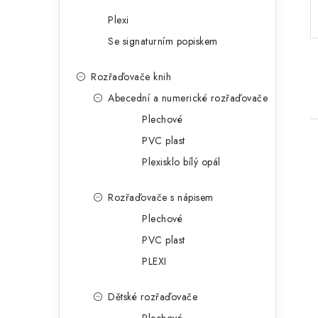
a
r
Plexi
n
i
Se signaturním popiskem
e
n
Rozřaďovače knih
í
Abecední a numerické rozřaďovače
p
Plechové
PVC plast
a
Plexisklo bílý opál
n
e
Rozřaďovače s nápisem
Plechové
i
l
PVC plast
PLEXI
Dětské rozřaďovače