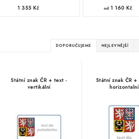
1 355 Kč
1 160 Kč
od
Ř
DOPORUČUJEME
NEJLEVNĚJŠÍ
a
V
z
ý
e
Státní znak ČR + text -
Státní znak ČR + 
p
vertikální
horizontalní
n
í
s
p
p
r
r