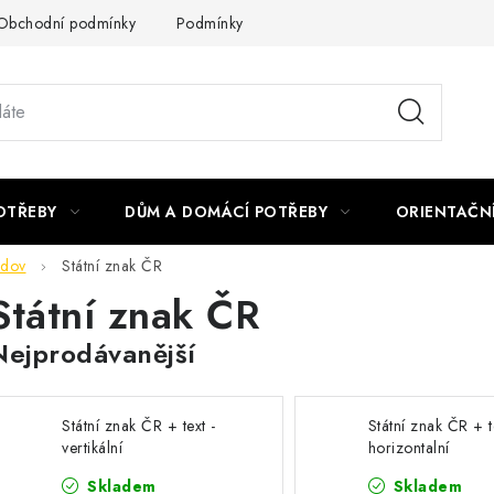
Obchodní podmínky
Podmínky ochrany osobních údajů
Podmí
OTŘEBY
DŮM A DOMÁCÍ POTŘEBY
ORIENTAČN
udov
Státní znak ČR
Státní znak ČR
Nejprodávanější
Státní znak ČR + text -
Státní znak ČR + t
vertikální
horizontalní
Skladem
Skladem