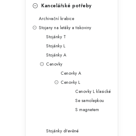
Kancelářské potřeby
Archivační krabice
l
Stojany na letáky a tiskoviny
Stojánky T
Stojánky L
Stojánky A
Cenovky
Cenovky A
í
Cenovky L
Cenovky L klasické
r
Se samolepkou
S magnetem
Stojánky dřevěné