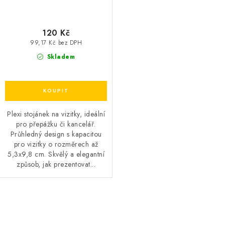
120 Kč
99,17 Kč bez DPH
Skladem
Plexi stojánek na vizitky, ideální
pro přepážku či kancelář.
Průhledný design s kapacitou
pro vizitky o rozměrech až
5,3x9,8 cm. Skvělý a elegantní
způsob, jak prezentovat...
O
v