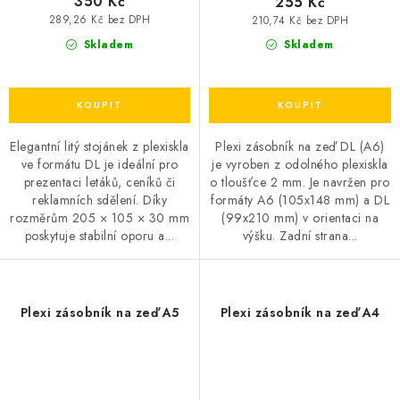
350 Kč
255 Kč
289,26 Kč bez DPH
210,74 Kč bez DPH
Skladem
Skladem
Elegantní litý stojánek z plexiskla
Plexi zásobník na zeď DL (A6)
ve formátu DL je ideální pro
je vyroben z odolného plexiskla
prezentaci letáků, ceníků či
o tloušťce 2 mm. Je navržen pro
reklamních sdělení. Díky
formáty A6 (105x148 mm) a DL
rozměrům 205 × 105 × 30 mm
(99x210 mm) v orientaci na
poskytuje stabilní oporu a...
výšku. Zadní strana...
Plexi zásobník na zeď A5
Plexi zásobník na zeď A4