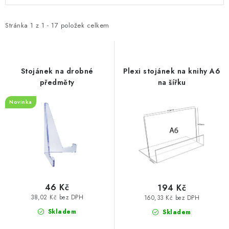
p
z
i
e
Stránka
1
z
1
-
17
položek celkem
s
n
p
í
r
p
Stojánek na drobné
Plexi stojánek na knihy A6
o
r
předměty
na šířku
d
o
Novinka
u
d
k
u
t
k
ů
t
ů
46 Kč
194 Kč
38,02 Kč bez DPH
160,33 Kč bez DPH
Skladem
Skladem