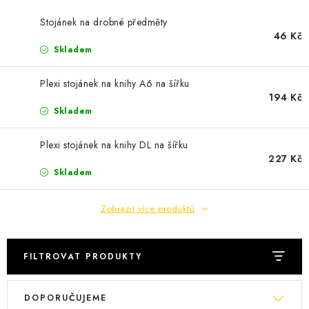
Podmínky vrácení peněz
Nepřebraná dobírka
Stojánek na drobné předměty
46 Kč
Skladem
Plexi stojánek na knihy A6 na šířku
194 Kč
Skladem
Plexi stojánek na knihy DL na šířku
227 Kč
Skladem
Zobrazit více produktů
FILTROVAT PRODUKTY
V
Ř
DOPORUČUJEME
ý
a