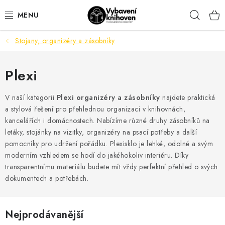
Přejít
Hleda
na
obsah
Stojany, organizéry a zásobníky
VYBAVENÍ KNIHOVEN
KANCELÁŘSKÉ POTŘEBY
Plexi
DŮM A DOMÁCÍ POTŘEBY
V naší kategorii
Plexi organizéry a zásobníky
najdete praktická
a stylová řešení pro přehlednou organizaci v knihovnách,
kancelářích i domácnostech. Nabízíme různé druhy zásobníků na
ORIENTAČNÍ A BEZPEČNOSTNÍ ZNAČENÍ
letáky, stojánky na vizitky, organizéry na psací potřeby a další
pomocníky pro udržení pořádku. Plexisklo je lehké, odolné a svým
MOBILIÁŘ
moderním vzhledem se hodí do jakéhokoliv interiéru. Díky
transparentnímu materiálu budete mít vždy perfektní přehled o svých
AKTUALITY
dokumentech a potřebách.
Aktuality
Odstoupení od smlouvy
Kontakty
Nejprodávanější
Obchodní podmínky
Podmínky ochrany osobních údajů