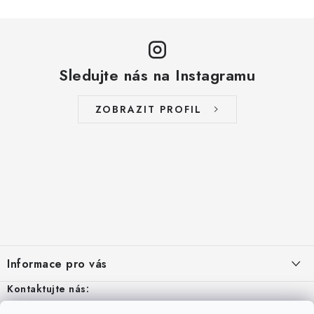
l
á
d
a
Sledujte nás na Instagramu
c
í
ZOBRAZIT PROFIL
p
r
v
k
y
v
Z
ý
p
á
Informace pro vás
i
p
s
a
Kontaktujte nás:
Aktuality
u
t