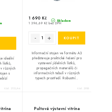
1 690 Kč
Skladem
1 396,69 Kč bez DPH
m
Informační stojan ve formátu A3
představuje praktické řešení pro
je ideální
vystavení jídelních lístků,
 lístků,
propagačních materiálů či
 v různých
informačních tabulí v různých
tojan s
typech prostředí. Robustní...
abízí
Kód:
3153/A4
Kód:
2988
itrína
Pultová výstavní vitrína