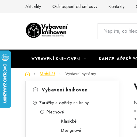
Přejít
Aktuality
Odstoupení od smlouvy
Kontakty
na
obsah
VYBAVENÍ KNIHOVEN
KANCELÁŘSKÉ P
Domů
Mobiliář
Výstavní systémy
P
K
Přeskočit
Vybavení knihoven
kategorie
a
o
N
t
Zarážky a opěrky na knihy
s
p
Plechové
e
t
h
Klasické
g
d
r
Designové
o