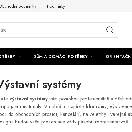
Obchodní podmínky
Podmínky ochrany osobních údajů
Podmí
OTŘEBY
DŮM A DOMÁCÍ POTŘEBY
ORIENTAČN
Výstavní systémy
aše
výstavní systémy
vám pomohou profesionálně a přehledn
ropagační materiály. V nabídce najdete
klip rámy, výstavní 
odí do obchodních prostor, kanceláří, na veletrhy i veřejné 
esignu budou vaše prezentace vždy působit reprezentativně.