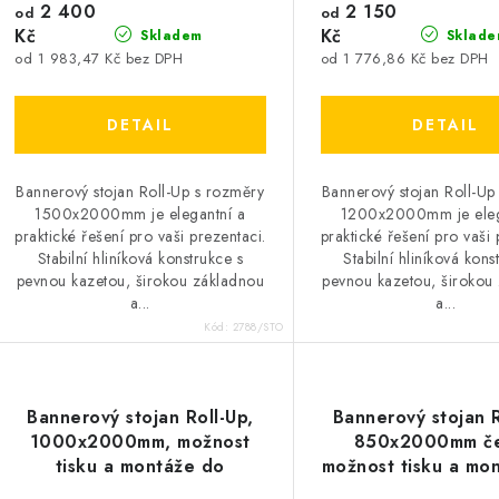
2 400
2 150
od
od
Kč
Kč
Skladem
Sklade
od 1 983,47 Kč bez DPH
od 1 776,86 Kč bez DPH
Bannerový stojan Roll-Up s rozměry
Bannerový stojan Roll-Up
1500x2000mm je elegantní a
1200x2000mm je eleg
praktické řešení pro vaši prezentaci.
praktické řešení pro vaši 
Stabilní hliníková konstrukce s
Stabilní hliníková kons
pevnou kazetou, širokou základnou
pevnou kazetou, širokou
a...
a...
Kód:
2788/STO
Bannerový stojan Roll-Up,
Bannerový stojan R
1000x2000mm, možnost
850x2000mm če
tisku a montáže do
možnost tisku a mo
mechanismu
mechanismu