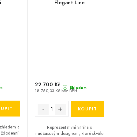
á
Elegant Line
22 700 Kč
m
Skladem
18 760,33 Kč bez DPH
 vzhledem a
Reprezentativní vitrína s
každodenní
nadčasovým designem, která skvěle