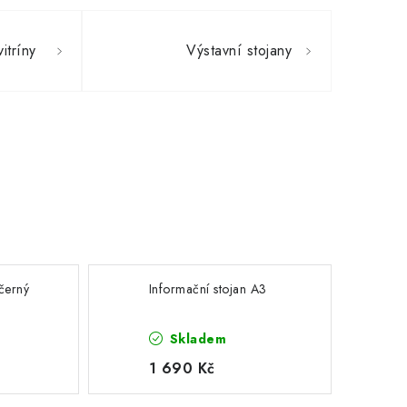
itríny
Výstavní stojany
 černý
Informační stojan A3
Skladem
1 690 Kč