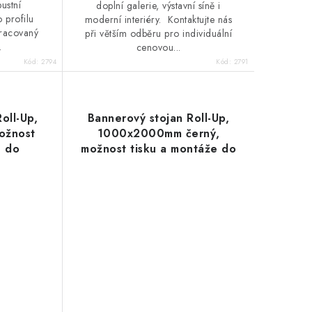
ustní
doplní galerie, výstavní síně i
 profilu
moderní interiéry. Kontaktujte nás
pracovaný
při větším odběru pro individuální
.
cenovou...
Kód:
2794
Kód:
2791
oll-Up,
Bannerový stojan Roll-Up,
ožnost
1000x2000mm černý,
e do
možnost tisku a montáže do
mechanismu