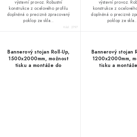
výstavní provoz. Robustní
výstavní provoz. Rob
konstrukce z ocelového profilu
konstrukce z ocelového
doplněná o precizně zpracovaný
doplněná o precizně z
poklop ze skla...
poklop ze skla..
Kód:
2797
Bannerový stojan Roll-Up,
Bannerový stojan R
1500x2000mm, možnost
1200x2000mm, m
tisku a montáže do
tisku a montáž
mechanismu
mechanismu