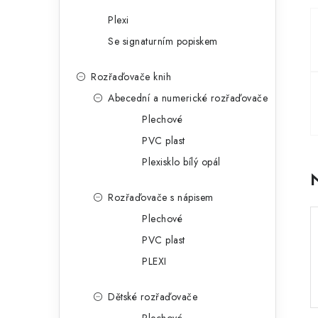
a
r
Plexi
n
i
Se signaturním popiskem
e
n
Rozřaďovače knih
í
Abecední a numerické rozřaďovače
p
Plechové
PVC plast
a
Plexisklo bílý opál
n
e
Rozřaďovače s nápisem
Plechové
l
PVC plast
PLEXI
Dětské rozřaďovače