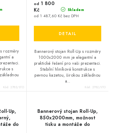
1 800
od
Kč
m
Skladem
od 1 487,60 Kč bez DPH
 s rozměry
Bannerový stojan Roll-Up s rozměry
antní a
1000x2000 mm je elegantní a
prezentaci.
praktické řešení pro vaši prezentaci.
trukce s
Stabilní hliníková konstrukce s
 základnou
pevnou kazetou, širokou základnou
a...
Kód:
2785/STO
Kód:
2782/STO
oll-Up,
Bannerový stojan Roll-Up,
rný,
850x2000mm, možnost
ntáže do
tisku a montáže do
mechanismu