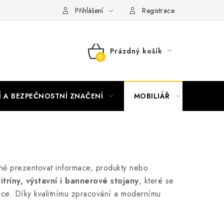
nky vrácení peněz
Nepřebraná dobírka
Přihlášení
Registrace
Prázdný košík
NÁKUPNÍ
KOŠÍK
Í A BEZPEČNOSTNÍ ZNAČENÍ
MOBILIÁŘ
AKTUA
ě prezentovat informace, produkty nebo
vitríny, výstavní i bannerové stojany
, které se
akce. Díky kvalitnímu zpracování a modernímu