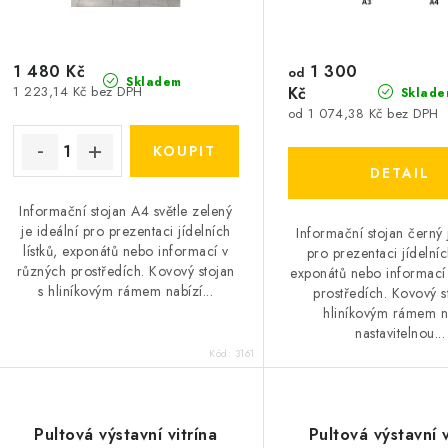
o
d
d
u
u
1 480 Kč
1 300
k
od
Skladem
1 223,14 Kč bez DPH
Kč
Sklade
k
t
od 1 074,38 Kč bez DPH
ů
ů
Informační stojan A4 světle zelený
je ideální pro prezentaci jídelních
Informační stojan černý 
lístků, exponátů nebo informací v
pro prezentaci jídelních
různých prostředích. Kovový stojan
exponátů nebo informací
s hliníkovým rámem nabízí...
prostředích. Kovový s
hliníkovým rámem n
nastavitelnou...
Kód:
3161
Pultová výstavní vitrína
Pultová výstavní v