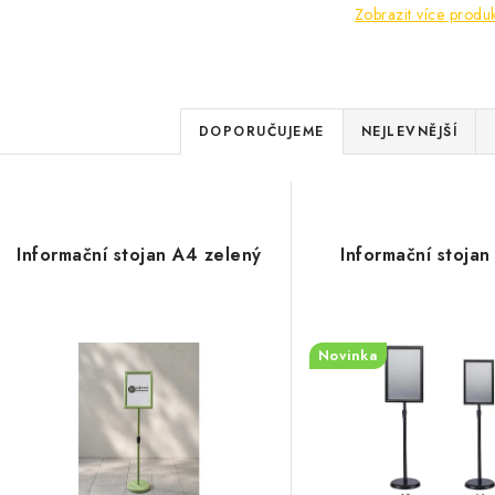
Zobrazit více produ
Ř
DOPORUČUJEME
NEJLEVNĚJŠÍ
a
V
z
ý
e
Informační stojan A4 zelený
Informační stojan
p
n
í
s
Novinka
p
p
r
r
o