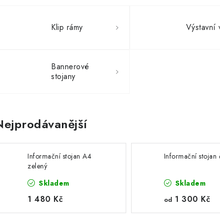
Klip rámy
Výstavní v
Bannerové
stojany
Nejprodávanější
Informační stojan A4
Informační stojan
zelený
Skladem
Skladem
1 480 Kč
1 300 Kč
od