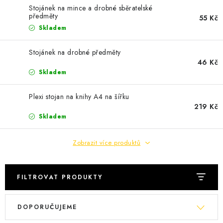
Podmínky vrácení peněz
Stojánek na mince a drobné sběratelské
Nepřebraná dobírka
předměty
55 Kč
Skladem
Stojánek na drobné předměty
46 Kč
Skladem
Plexi stojan na knihy A4 na šířku
219 Kč
Skladem
Zobrazit více produktů
FILTROVAT PRODUKTY
V
Ř
DOPORUČUJEME
ý
a