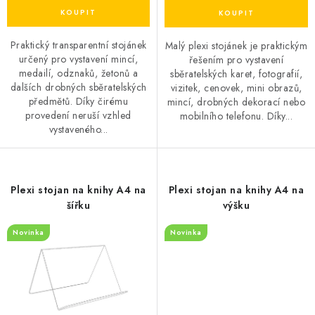
Praktický transparentní stojánek
Malý plexi stojánek je praktickým
určený pro vystavení mincí,
řešením pro vystavení
medailí, odznaků, žetonů a
sběratelských karet, fotografií,
dalších drobných sběratelských
vizitek, cenovek, mini obrazů,
předmětů. Díky čirému
mincí, drobných dekorací nebo
provedení neruší vzhled
mobilního telefonu. Díky...
vystaveného...
Plexi stojan na knihy A4 na
Plexi stojan na knihy A4 na
šířku
výšku
Novinka
Novinka