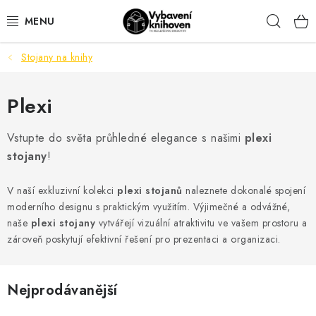
Přejít
Hleda
na
obsah
Stojany na knihy
VYBAVENÍ KNIHOVEN
KANCELÁŘSKÉ POTŘEBY
Plexi
DŮM A DOMÁCÍ POTŘEBY
Vstupte do světa průhledné elegance s našimi
plexi
stojany
!
ORIENTAČNÍ A BEZPEČNOSTNÍ ZNAČENÍ
V naší exkluzivní kolekci
plexi stojanů
naleznete dokonalé spojení
moderního designu s praktickým využitím. Výjimečné a odvážné,
MOBILIÁŘ
naše
plexi stojany
vytvářejí vizuální atraktivitu ve vašem prostoru a
zároveň poskytují efektivní řešení pro prezentaci a organizaci.
AKTUALITY
Aktuality
Odstoupení od smlouvy
Kontakty
Nejprodávanější
Obchodní podmínky
Podmínky ochrany osobních údajů