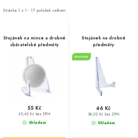
p
z
i
e
Stránka
1
z
1
-
17
položek celkem
s
n
p
í
r
p
Stojánek na mince a drobné
Stojánek na drobné
o
r
sběratelské předměty
předměty
d
o
Novinka
u
d
k
u
t
k
ů
t
ů
55 Kč
46 Kč
45,45 Kč bez DPH
38,02 Kč bez DPH
Skladem
Skladem