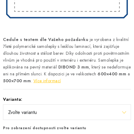
Podmínky vrácení peněz
Nepřebraná dobírka
Cedule
s textem dle Vašeho požadavku
je vyrobena z kvalitní
7leté polymerické samolepky s lesklou laminací, která zajišťuje
dlouhou životnost a stálost barev. Díky odolnosti proti povětrnostním
vlivům je vhodná pro použití v interiéru i exteriéru. Samolepka je
aplikována na pevný materiál
DIBOND 3 mm
, který se nedeformuje
ani na přímém slunci. K dispozici je ve velikostech
600×400 mm
a
500×700 mm
.
Více informací
Varianta:
Pro zobrazení dostupnosti zvolte variantu