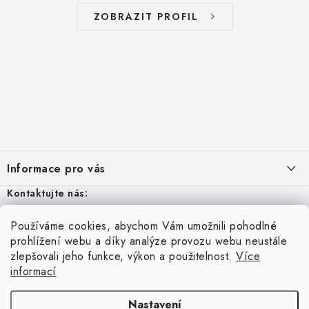
ZOBRAZIT PROFIL
Z
á
Informace pro vás
p
a
Kontaktujte nás:
Aktuality
t
Odstoupení od smlouvy
Po - Pá: 8 – 16
Používáme cookies, abychom Vám umožnili pohodlné
í
Vyhledávání
prohlížení webu a díky analýze provozu webu neustále
Kontakty
zlepšovali jeho funkce, výkon a použitelnost.
Více
tel:
+420 606 570 965
informací
Přihlášení
Obchodní podmínky
HLEDAT
info@metalibra.cz
E-mail
Podmínky ochrany osobních údajů
Nastavení