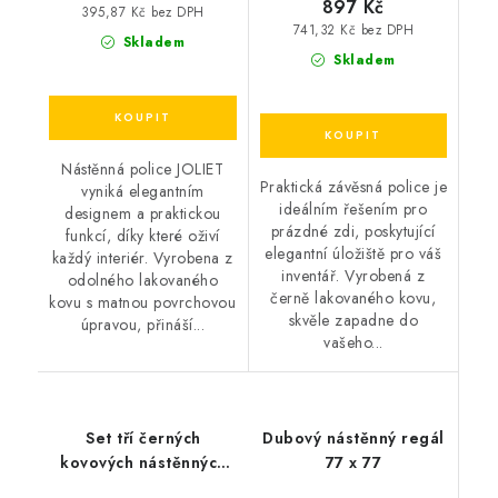
897 Kč
395,87 Kč bez DPH
741,32 Kč bez DPH
Skladem
Skladem
Nástěnná police JOLIET
Praktická závěsná police je
vyniká elegantním
ideálním řešením pro
designem a praktickou
prázdné zdi, poskytující
funkcí, díky které oživí
elegantní úložiště pro váš
každý interiér. Vyrobena z
inventář. Vyrobená z
odolného lakovaného
černě lakovaného kovu,
kovu s matnou povrchovou
skvěle zapadne do
úpravou, přináší...
vašeho...
Set tří černých
Dubový nástěnný regál
kovových nástěnných
77 x 77
polic