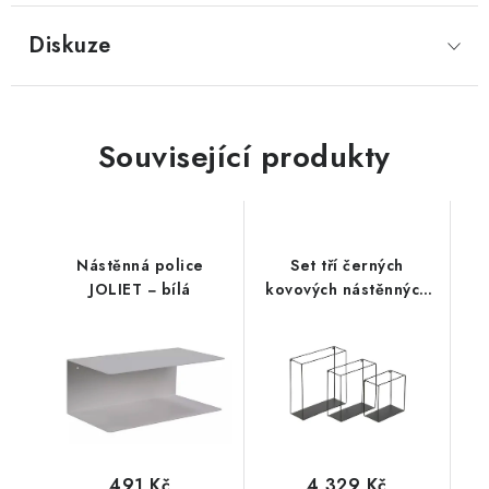
Diskuze
Související produkty
Nástěnná police
Set tří černých
JOLIET − bílá
kovových nástěnných
polic
491 Kč
4 329 Kč