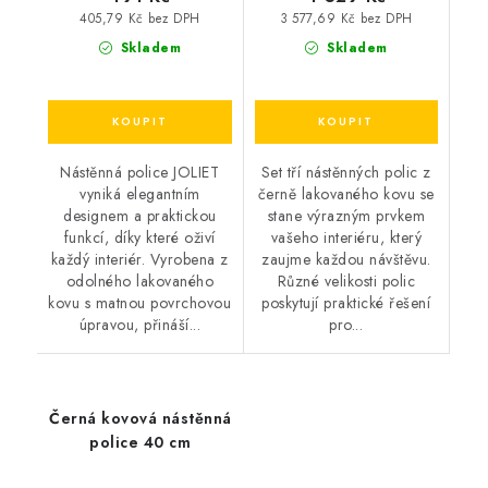
405,79 Kč bez DPH
3 577,69 Kč bez DPH
Skladem
Skladem
Nástěnná police JOLIET
Set tří nástěnných polic z
vyniká elegantním
černě lakovaného kovu se
designem a praktickou
stane výrazným prvkem
funkcí, díky které oživí
vašeho interiéru, který
každý interiér. Vyrobena z
zaujme každou návštěvu.
odolného lakovaného
Různé velikosti polic
kovu s matnou povrchovou
poskytují praktické řešení
úpravou, přináší...
pro...
Černá kovová nástěnná
police 40 cm