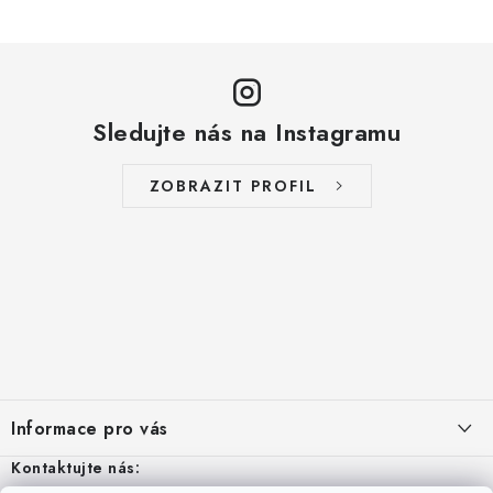
Sledujte nás na Instagramu
ZOBRAZIT PROFIL
Z
á
Informace pro vás
p
a
Kontaktujte nás:
Aktuality