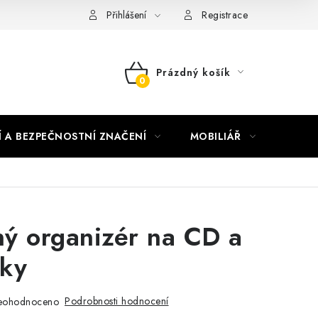
nky vrácení peněz
Nepřebraná dobírka
Přihlášení
Registrace
Prázdný košík
NÁKUPNÍ
KOŠÍK
Í A BEZPEČNOSTNÍ ZNAČENÍ
MOBILIÁŘ
AKTUA
ý organizér na CD a
sky
Podrobnosti hodnocení
eohodnoceno