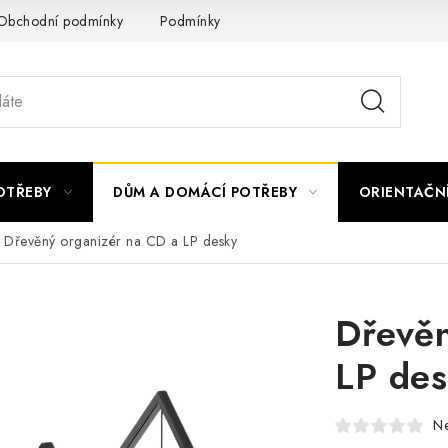
Obchodní podmínky
Podmínky ochrany osobních údajů
Podmí
OTŘEBY
DŮM A DOMÁCÍ POTŘEBY
ORIENTAČN
Dřevěný organizér na CD a LP desky
Dřevěn
LP de
N