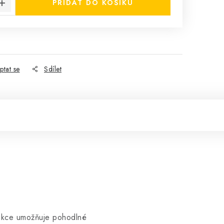
PŘIDAT DO KOŠÍKU
ptat se
Sdílet
rukce umožňuje pohodlné