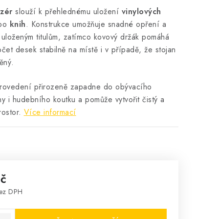
izér
slouží k přehlednému uložení
vinylových
bo
knih
. Konstrukce umožňuje snadné opření a
k uloženým titulům, zatímco kovový držák pomáhá
čet desek stabilně na místě i v případě, že stojan
ěný.
 provedení přirozeně zapadne do obývacího
y i hudebního koutku a pomůže vytvořit čistý a
ostor.
Více informací
Kč
bez DPH
: