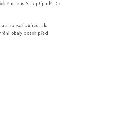
ilně na místě i v případě, že
ci ve vaší sbírce, ale
hrání obaly desek před