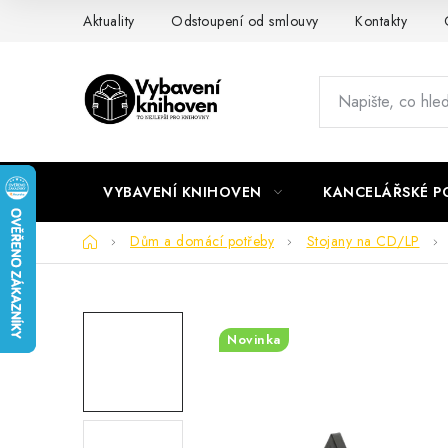
Přejít
Aktuality
Odstoupení od smlouvy
Kontakty
na
obsah
VYBAVENÍ KNIHOVEN
KANCELÁŘSKÉ P
Domů
Dům a domácí potřeby
Stojany na CD/LP
Novinka