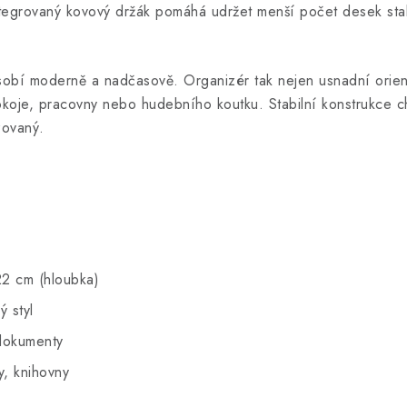
integrovaný kovový držák pomáhá udržet menší počet desek stab
bí moderně a nadčasově. Organizér tak nejen usnadní orienta
koje, pracovny nebo hudebního koutku. Stabilní konstrukce c
zovaný.
22 cm (hloubka)
ý styl
 dokumenty
, knihovny