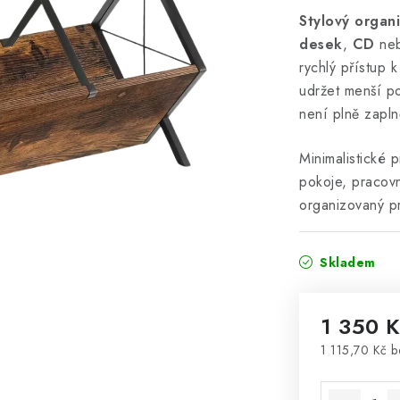
Stylový organ
desek
,
CD
ne
rychlý přístup 
udržet menší po
není plně zapln
Minimalistické
pokoje, pracovn
organizovaný pr
Skladem
1 350 
1 115,70 Kč 
Měrná cena