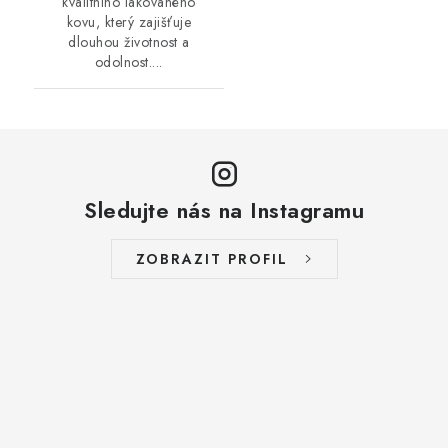
kvalitního lakovaného
kovu, který zajišťuje
dlouhou životnost a
odolnost....
Sledujte nás na Instagramu
ZOBRAZIT PROFIL
Z