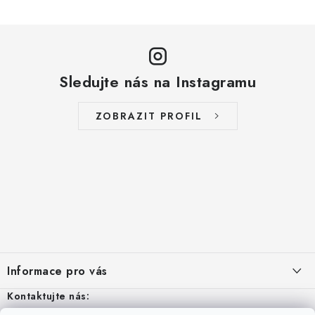
Sledujte nás na Instagramu
ZOBRAZIT PROFIL
Z
á
Informace pro vás
p
a
Kontaktujte nás:
Aktuality