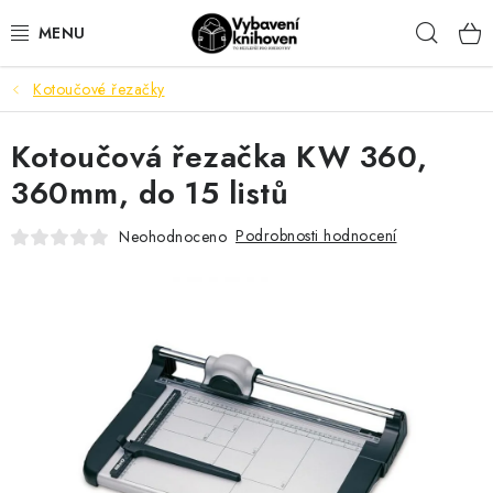
Přejít
Hleda
na
obsah
Kotoučové řezačky
VYBAVENÍ KNIHOVEN
Kotoučová řezačka KW 360,
KANCELÁŘSKÉ POTŘEBY
360mm, do 15 listů
DŮM A DOMÁCÍ POTŘEBY
Podrobnosti hodnocení
Neohodnoceno
ORIENTAČNÍ A BEZPEČNOSTNÍ ZNAČENÍ
MOBILIÁŘ
AKTUALITY
Aktuality
Odstoupení od smlouvy
Kontakty
Obchodní podmínky
Podmínky ochrany osobních údajů