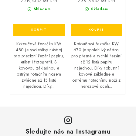
2 319,83 Kč bez DPH
2 561,98 Kč bez DPH
Skladem
Skladem
Kotoučová řezačka KW
Kotoučová řezačka KW
480 je spolehlivý nástroj
670 je spolehlivý nástroj
pro precizní řezání papíru,
pro přesné a rychlé řezání
etiket i fotografií. S
až 12 listů papíru
kovovou základnou a
najednou. Díky robustní
ostrým rotačním nožem
kovové základně a
zvládne až 15 listů
ostrému rotačnímu noži z
najednou. Díky...
nerezové oceli...
Sledujte nás na Instagramu