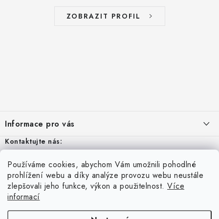
ZOBRAZIT PROFIL
Z
á
Informace pro vás
p
a
Kontaktujte nás:
Aktuality
t
Odstoupení od smlouvy
Po - Pá: 8 – 16
Používáme cookies, abychom Vám umožnili pohodlné
í
Vyhledávání
prohlížení webu a díky analýze provozu webu neustále
Kontakty
zlepšovali jeho funkce, výkon a použitelnost.
Více
tel:
+420 606 570 965
informací
Přihlášení
Obchodní podmínky
HLEDAT
info@metalibra.cz
E-mail
Podmínky ochrany osobních údajů