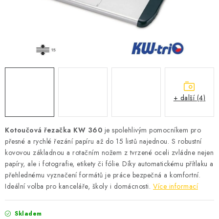
Podmínky vrácení peněz
Nepřebraná dobírka
+ další (4)
Kotoučová řezačka KW 360
je spolehlivým pomocníkem pro
přesné a rychlé řezání papíru až do 15 listů najednou. S robustní
kovovou základnou a rotačním nožem z tvrzené oceli zvládne nejen
papíry, ale i fotografie, etikety či fólie. Díky automatickému přítlaku a
přehlednému vyznačení formátů je práce bezpečná a komfortní.
Ideální volba pro kanceláře, školy i domácnosti.
Více informací
Skladem