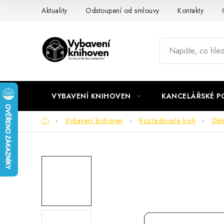
Přejít
Aktuality
Odstoupení od smlouvy
Kontakty
na
obsah
VYBAVENÍ KNIHOVEN
KANCELÁŘSKÉ P
Domů
Vybavení knihoven
Rozřaďovače knih
Dět