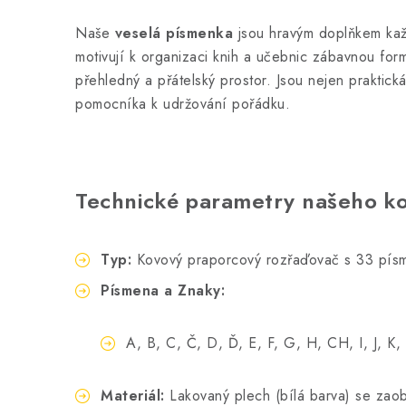
Naše
veselá písmenka
jsou hravým doplňkem každ
motivují k organizaci knih a učebnic zábavnou for
přehledný a přátelský prostor. Jsou nejen praktick
pomocníka k udržování pořádku.
Technické parametry našeho k
Typ:
Kovový praporcový rozřaďovač s 33 písm
Písmena a Znaky:
A, B, C, Č, D, Ď, E, F, G, H, CH, I, J, K, 
Materiál:
Lakovaný plech (bílá barva) se zao