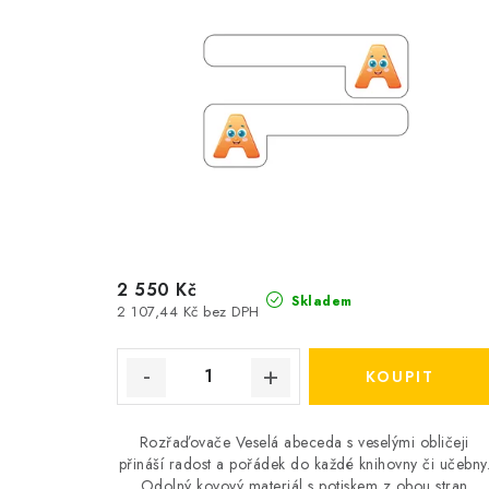
2 550 Kč
Skladem
2 107,44 Kč bez DPH
Rozřaďovače Veselá abeceda s veselými obličeji
přináší radost a pořádek do každé knihovny či učebny
Odolný kovový materiál s potiskem z obou stran