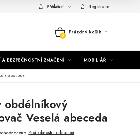
nky vrácení peněz
Nepřebraná dobírka
Přihlášení
Registrace
Prázdný košík
NÁKUPNÍ
KOŠÍK
Í A BEZPEČNOSTNÍ ZNAČENÍ
MOBILIÁŘ
AKTUA
selá abeceda
 obdélníkový
ovač Veselá abeceda
Podrobnosti hodnocení
eohodnoceno