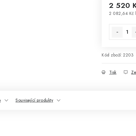
2 520 
2 082,64 Kč
Měrná cena
Kód zboží:
2203
Tisk
Ze
e
Související produkty