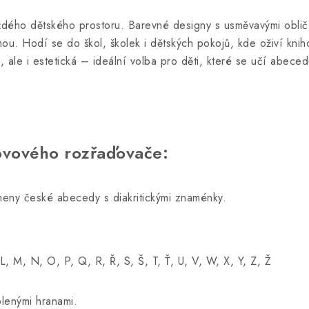
ého dětského prostoru. Barevné designy s usměvavými obličeji
mou. Hodí se do škol, školek i dětských pokojů, kde oživí kni
á, ale i estetická – ideální volba pro děti, které se učí abec
ovového rozřaďovače:
eny české abecedy s diakritickými znaménky.
L, M, N, O, P, Q, R, Ř, S, Š, T, Ť, U, V, W, X, Y, Z, Ž
blenými hranami.