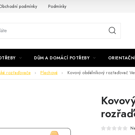
Obchodní podmínky
Podmínky ochrany osobních údajů
Podmí
OTŘEBY
DŮM A DOMÁCÍ POTŘEBY
ORIENTAČN
ské rozřaďovače
Plechové
Kovový obdélníkový rozřaďovač Ve
Kovový
rozřaď
N