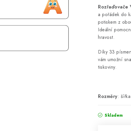
Rozřaďovače 
a pořádek do k
potiskem z obou
Ideální pomocní
hravost.
Díky 33 písmen
vám umožní snad
tiskoviny.
Rozměry
: šířk
Skladem