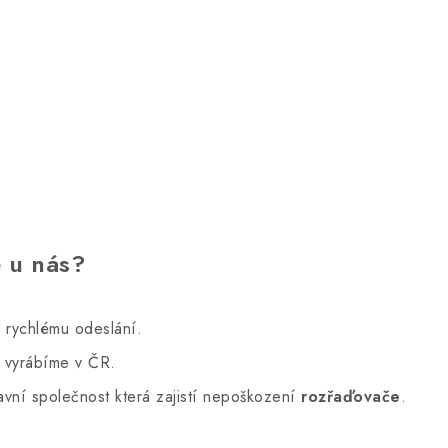
ě u nás?
 rychlému odeslání.
y vyrábíme v ČR.
vní společnost která zajistí nepoškození
rozřaďovače
.