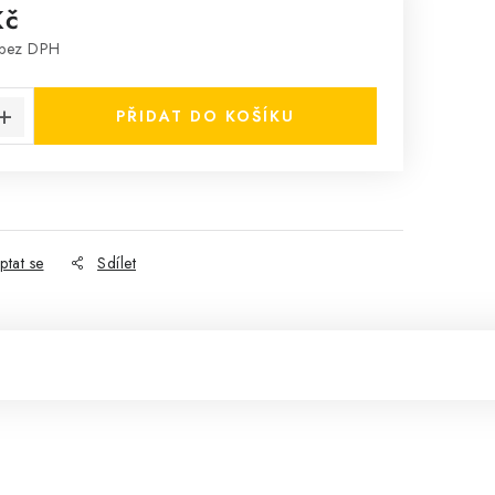
Kč
 bez DPH
:
PŘIDAT DO KOŠÍKU
ptat se
Sdílet