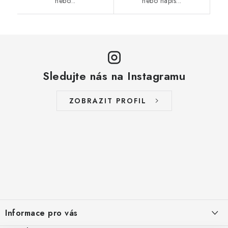
nebo...
nebo nápis...
Sledujte nás na Instagramu
ZOBRAZIT PROFIL
Z
á
Informace pro vás
p