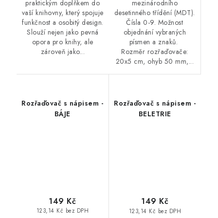
mezinárodního
praktickým doplňkem do
desetinného třídění (MDT).
vaší knihovny, který spojuje
Čísla 0-9. Možnost
funkčnost a osobitý design.
objednání vybraných
Slouží nejen jako pevná
písmen a znaků.
opora pro knihy, ale
Rozměr rozřaďovače:
zároveň jako...
20x5 cm, ohyb 50 mm,...
Rozřaďovač s nápisem -
Rozřaďovač s nápisem -
BÁJE
BELETRIE
149 Kč
149 Kč
123,14 Kč bez DPH
123,14 Kč bez DPH