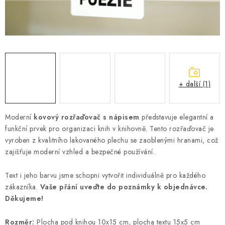
Podmínky vrácení peněz
Nepřebraná dobírka
+ další (1)
Moderní
kovový rozřaďovač s nápisem
představuje elegantní a
funkční prvek pro organizaci knih v knihovně. Tento rozřaďovač je
vyroben z kvalitního lakovaného plechu se zaoblenými hranami, což
zajišťuje moderní vzhled a bezpečné používání.
Text i jeho barvu jsme schopni vytvořit individuálně pro každého
zákazníka.
Vaše přání uveďte do poznámky k objednávce.
Děkujeme!
Rozměr:
Plocha pod knihou 10x15 cm, plocha textu 15x5 cm