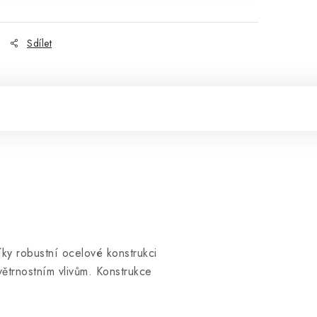
Sdílet
íky robustní ocelové konstrukci
větrnostním vlivům. Konstrukce