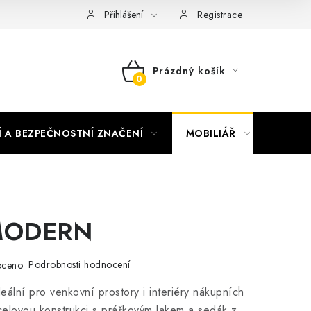
nky vrácení peněz
Nepřebraná dobírka
Přihlášení
Registrace
Prázdný košík
NÁKUPNÍ
KOŠÍK
Í A BEZPEČNOSTNÍ ZNAČENÍ
MOBILIÁŘ
AKTUA
 MODERN
Podrobnosti hodnocení
oceno
eální pro venkovní prostory i interiéry nákupních
celovou konstrukci s práškovým lakem a sedák z