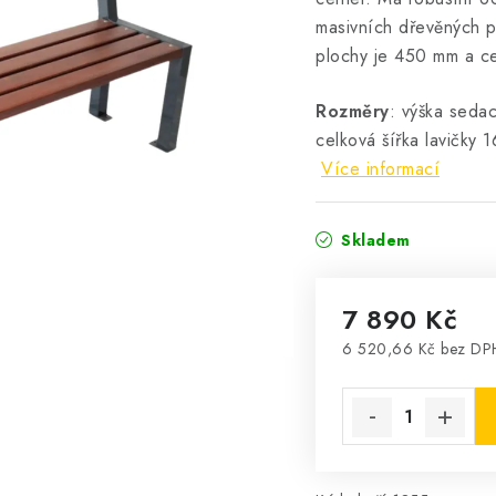
masivních dřevěných p
plochy je 450 mm a c
Rozměry
: výška seda
celková šířka lavičky
Více informací
Skladem
7 890 Kč
6 520,66 Kč bez DP
Měrná cena: