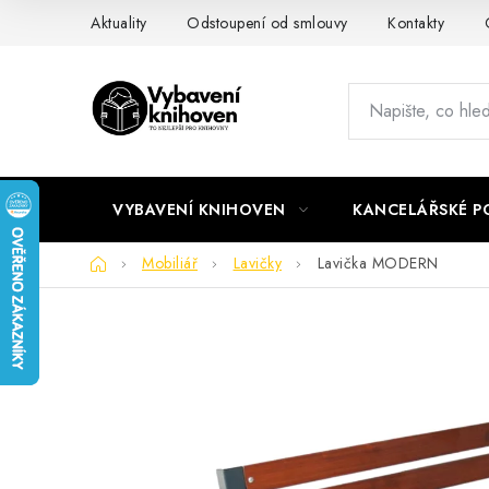
Přejít
Aktuality
Odstoupení od smlouvy
Kontakty
na
obsah
VYBAVENÍ KNIHOVEN
KANCELÁŘSKÉ P
Domů
Mobiliář
Lavičky
Lavička MODERN