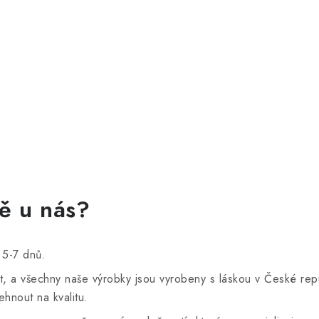
vě u nás?
 5-7 dnů.
st, a všechny naše výrobky jsou vyrobeny s láskou v České re
hnout na kvalitu.