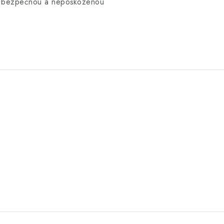
 na bezpečnou a nepoškozenou