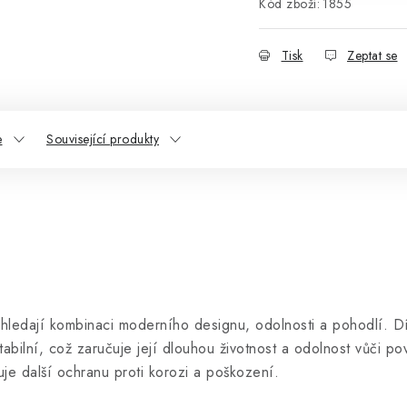
Kód zboží:
1855
Tisk
Zeptat se
e
Související produkty
í hledají kombinaci moderního designu, odolnosti a pohodlí. D
bilní, což zaručuje její dlouhou životnost a odolnost vůči po
uje další ochranu proti korozi a poškození.