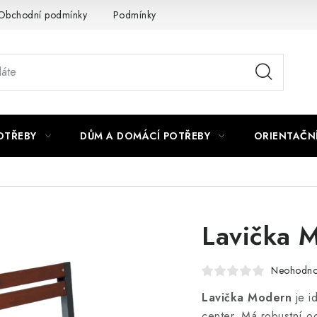
Obchodní podmínky
Podmínky ochrany osobních údajů
Podmí
OTŘEBY
DŮM A DOMÁCÍ POTŘEBY
ORIENTAČN
Lavička
Neohodn
Lavička Modern
je id
center. Má robustní o