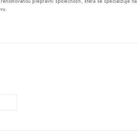
 s renomovanou
přepravní společností, která se specializuje
vu.
.