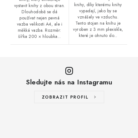
knihy, díky kterému knihy
vystavit knihy z obou stran.
vypadají, jako by se
Dlouhodobě se dá
vznášely ve vzduchu.
používat nejen pevná
Tento stojan na knihu je
vazba velikosti A4, ale i
vyroben z 3 mm plexiskla,
měkká vazba. Rozměr:
které je ohnuto do...
šířka 200 × hloubka...
Sledujte nás na Instagramu
ZOBRAZIT PROFIL