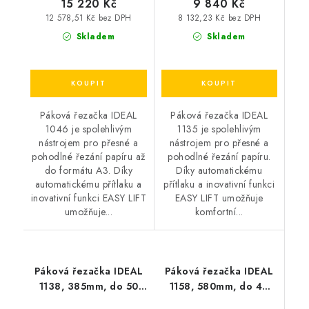
15 220 Kč
9 840 Kč
12 578,51 Kč bez DPH
8 132,23 Kč bez DPH
Skladem
Skladem
Páková řezačka IDEAL
Páková řezačka IDEAL
1046 je spolehlivým
1135 je spolehlivým
nástrojem pro přesné a
nástrojem pro přesné a
pohodlné řezání papíru až
pohodlné řezání papíru.
do formátu A3. Díky
Díky automatickému
automatickému přítlaku a
přítlaku a inovativní funkci
inovativní funkci EASY LIFT
EASY LIFT umožňuje
umožňuje...
komfortní...
Páková řezačka IDEAL
Páková řezačka IDEAL
1138, 385mm, do 50
1158, 580mm, do 40
listů
listů