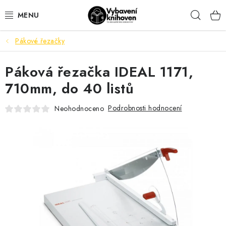
Přejít
Hleda
na
obsah
Pákové řezačky
VYBAVENÍ KNIHOVEN
Páková řezačka IDEAL 1171,
KANCELÁŘSKÉ POTŘEBY
710mm, do 40 listů
DŮM A DOMÁCÍ POTŘEBY
Podrobnosti hodnocení
Neohodnoceno
ORIENTAČNÍ A BEZPEČNOSTNÍ ZNAČENÍ
MOBILIÁŘ
AKTUALITY
Aktuality
Odstoupení od smlouvy
Kontakty
Obchodní podmínky
Podmínky ochrany osobních údajů