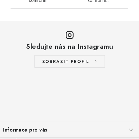
komfortní...
komfortní...
Sledujte nás na Instagramu
ZOBRAZIT PROFIL
Z
á
Informace pro vás
p