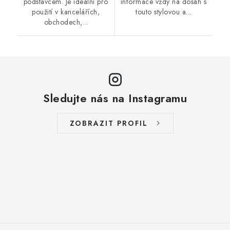
podstavcem. Je ideální pro
informace vždy na dosah s
použití v kancelářích,
touto stylovou a...
obchodech,...
Sledujte nás na Instagramu
ZOBRAZIT PROFIL
Z
á