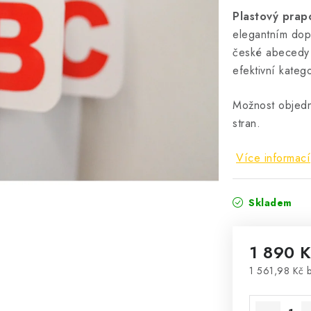
Plastový prap
elegantním dop
české abecedy 
efektivní katego
Možnost objedn
stran.
Více informací
Skladem
1 890 
1 561,98 Kč 
Měrná cena