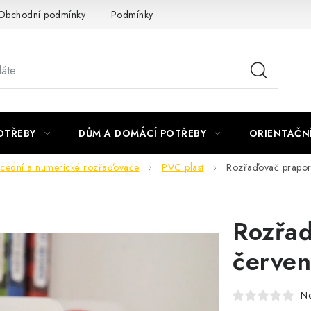
Obchodní podmínky
Podmínky ochrany osobních údajů
Podmí
OTŘEBY
DŮM A DOMÁCÍ POTŘEBY
ORIENTAČN
cední a numerické rozřaďovače
PVC plast
Rozřaďovač prapor
Rozřaď
červen
N