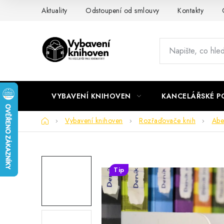
Přejít
Aktuality
Odstoupení od smlouvy
Kontakty
na
obsah
VYBAVENÍ KNIHOVEN
KANCELÁŘSKÉ P
Domů
Vybavení knihoven
Rozřaďovače knih
Abe
Tip