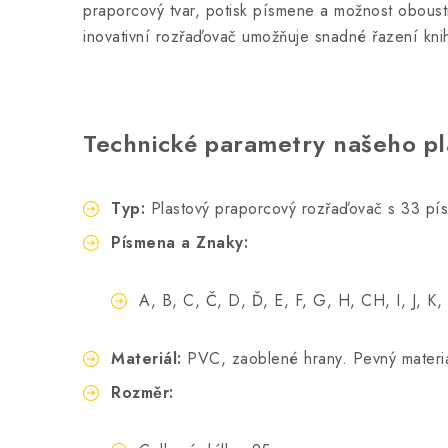
praporcový tvar, potisk písmene a možnost oboustra
inovativní rozřaďovač umožňuje snadné řazení kn
Technické parametry našeho pl
Typ:
Plastový praporcový rozřaďovač s 33 pí
Písmena a Znaky:
A, B, C, Č, D, Ď, E, F, G, H, CH, I, J, K, 
Materiál:
PVC, zaoblené hrany. Pevný materiá
Rozměr: