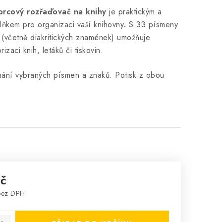
orcový rozřaďovač na knihy
je praktickým a
lňkem pro organizaci vaší knihovny
.
S 33 písmeny
(včetně diakritických znamének) umožňuje
rizaci knih, letáků či tiskovin.
ání vybraných písmen a znaků. Potisk z obou
Kč
bez DPH
: