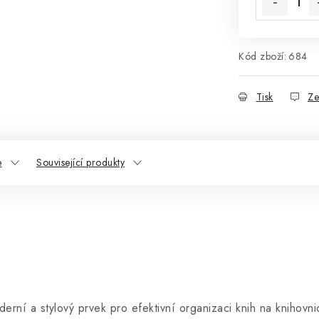
Kód zboží:
684
Tisk
Ze
e
Související produkty
erní a stylový prvek pro efektivní organizaci knih na knihovni