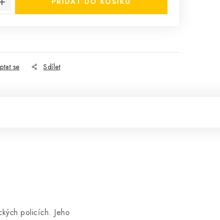
PŘIDAT DO KOŠÍKU
ptat se
Sdílet
ckých policích. Jeho