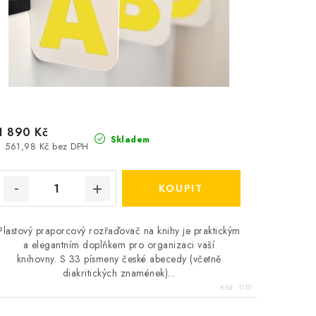
1 890 Kč
Skladem
1 561,98 Kč bez DPH
Plastový praporcový rozřaďovač na knihy je praktickým
a elegantním doplňkem pro organizaci vaší
knihovny. S 33 písmeny české abecedy (včetně
diakritických znamének)...
Kód:
1110