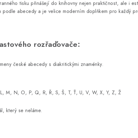
nného tisku přinášejí do knihovny nejen praktičnost, ale i este
ih podle abecedy a je velice moderním doplňkem pro každý pr
astového rozřaďovače:
smeny české abecedy s diakritickými znaménky.
L, M, N, O, P, Q, R, Ř, S, Š, T, Ť, U, V, W, X, Y, Z, Ž
l, který se neláme.