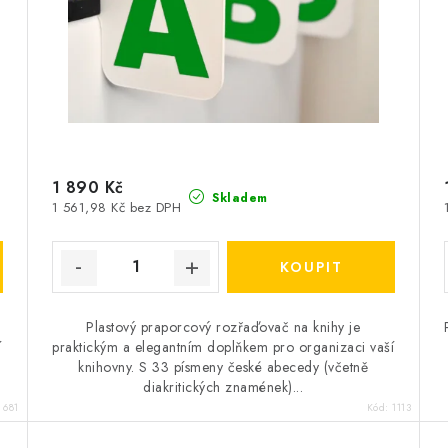
1 890 Kč
Skladem
1 561,98 Kč bez DPH
Plastový praporcový rozřaďovač na knihy je
í
praktickým a elegantním doplňkem pro organizaci vaší
knihovny. S 33 písmeny české abecedy (včetně
diakritických znamének)...
:
681
Kód:
1113