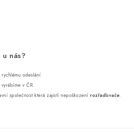
ě u nás?
 rychlému odeslání.
y vyrábíme v ČR.
vní společnost která zajistí nepoškození
rozřaďovače
.