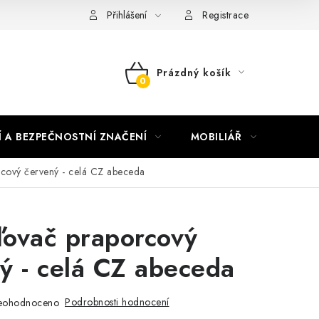
nky vrácení peněz
Nepřebraná dobírka
Přihlášení
Registrace
Prázdný košík
NÁKUPNÍ
KOŠÍK
Í A BEZPEČNOSTNÍ ZNAČENÍ
MOBILIÁŘ
AKTUA
cový červený - celá CZ abeceda
ovač praporcový
ý - celá CZ abeceda
Podrobnosti hodnocení
eohodnoceno