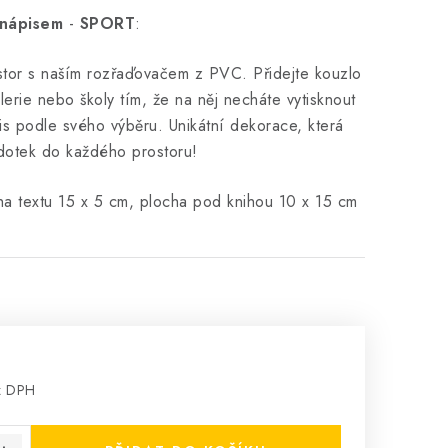
 nápisem
-
SPORT
:
stor s naším rozřaďovačem z PVC. Přidejte kouzlo
lerie nebo školy tím, že na něj necháte vytisknout
s podle svého výběru. Unikátní dekorace, která
 dotek do každého prostoru!
ha textu 15 x 5 cm, plocha pod knihou 10 x 15 cm
z DPH
: