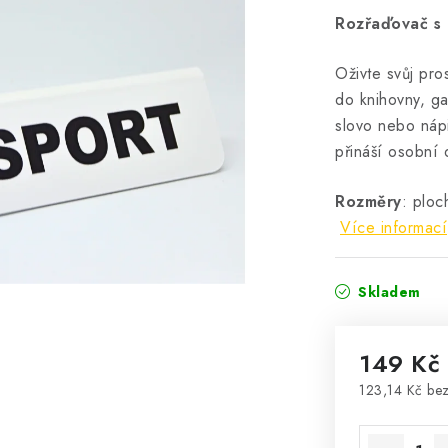
Rozřaďovač s
Oživte svůj pro
do knihovny, ga
slovo nebo nápi
přináší osobní
Rozměry
: p
loc
Více informací
Skladem
149 Kč
123,14 Kč be
Měrná cena