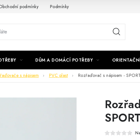
Obchodní podmínky
Podmínky ochrany osobních údajů
Podmí
OTŘEBY
DŮM A DOMÁCÍ POTŘEBY
ORIENTAČN
řaďovače s nápisem
PVC plast
Rozřaďovač s nápisem - SPOR
Rozřaď
SPOR
N