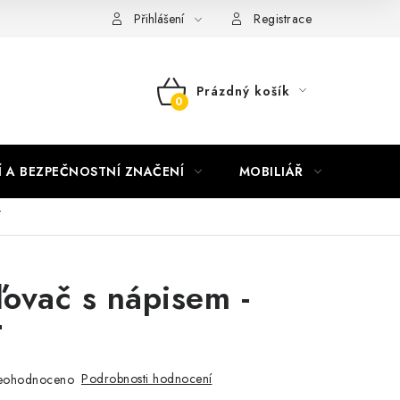
nky vrácení peněz
Nepřebraná dobírka
Přihlášení
Registrace
Prázdný košík
NÁKUPNÍ
KOŠÍK
Í A BEZPEČNOSTNÍ ZNAČENÍ
MOBILIÁŘ
AKTUA
T
ovač s nápisem -
T
Podrobnosti hodnocení
eohodnoceno