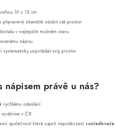
 knihou 10 x 15 cm
připravený okamžitě zdobit váš prostor.
dostala v nejlepším možném stavu.
zovanému nápisu.
jí systematicky uspořádat svůj prostor.
 s nápisem právě u nás?
k rychlému odeslání.
y vyrábíme v ČR.
avní společnost která zajistí nepoškození
rozřaďovače
.