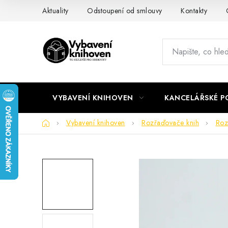
Přejít
Aktuality
Odstoupení od smlouvy
Kontakty
na
obsah
VYBAVENÍ KNIHOVEN
KANCELÁŘSKÉ P
Domů
Vybavení knihoven
Rozřaďovače knih
Roz