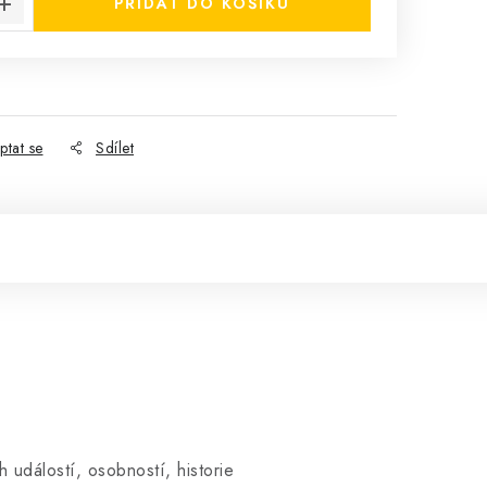
PŘIDAT DO KOŠÍKU
ptat se
Sdílet
h událostí, osobností, historie