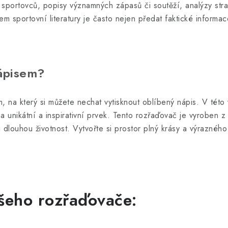
 sportovců, popisy významných zápasů či soutěží, analýzy str
m sportovní literatury je často nejen předat faktické informace
nápisem?
, na který si můžete nechat vytisknout oblíbený nápis. V této 
ea unikátní a inspirativní prvek. Tento rozřaďovač je vyroben
i dlouhou životnost. Vytvořte si prostor plný krásy a výrazného
šeho rozřaďovače: