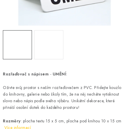
Podmínky vrácení peněz
Nepřebraná dobírka
Rozřaďovač s nápisem
-
UMĚNÍ
:
Oživte svůj prostor s naším rozřaďovačem z PVC. Přidejte kouzlo
do knihovny, galerie nebo školy tím, že na něj necháte vytisknout
slovo nebo nápis podle svého výběru. Unikátní dekorace, která
přináší osobní dotek do každého prostoru!
Rozměry
: p
locha textu 15 x 5 cm, plocha pod knihou 10 x 15 cm
Více informací