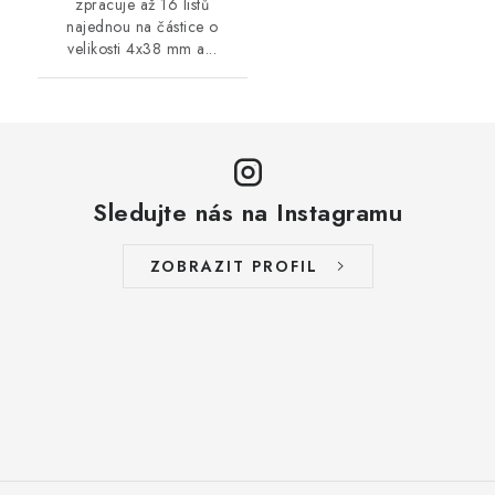
zpracuje až 16 listů
najednou na částice o
velikosti 4x38 mm a...
Sledujte nás na Instagramu
ZOBRAZIT PROFIL
Z
á