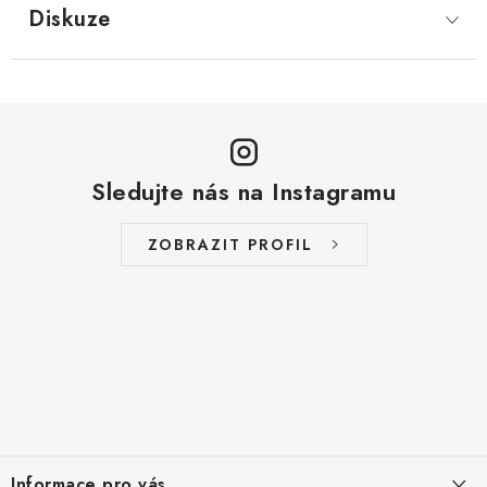
Diskuze
Sledujte nás na Instagramu
ZOBRAZIT PROFIL
Z
á
Informace pro vás