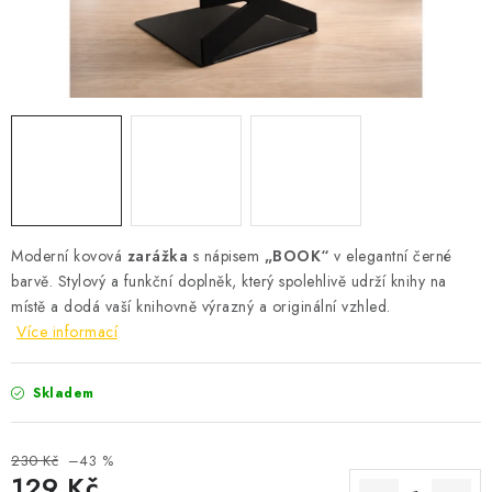
Podmínky vrácení peněz
Nepřebraná dobírka
Moderní kovová
zarážka
s nápisem
„BOOK“
v elegantní černé
barvě. Stylový a funkční doplněk, který spolehlivě udrží knihy na
místě a dodá vaší knihovně výrazný a originální vzhled.
Více informací
Skladem
230 Kč
–43 %
129 Kč