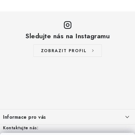
Sledujte nás na Instagramu
ZOBRAZIT PROFIL
Z
á
Informace pro vás
p
a
Kontaktujte nás:
Aktuality