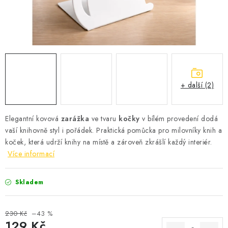
Podmínky vrácení peněz
Nepřebraná dobírka
+ další (2)
Elegantní kovová
zarážka
ve tvaru
kočky
v bílém provedení dodá
vaší knihovně styl i pořádek. Praktická pomůcka pro milovníky knih a
koček, která udrží knihy na místě a zároveň zkrášlí každý interiér.
Více informací
Skladem
230 Kč
–43 %
129 Kč