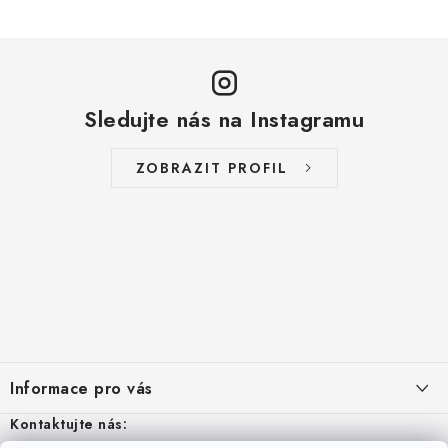
Sledujte nás na Instagramu
ZOBRAZIT PROFIL
Z
á
Informace pro vás
p
a
Kontaktujte nás:
Aktuality