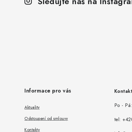
Sledujte nás na Instagr
Z
á
Informace pro vás
Kontakt
p
a
Po - Pá
Aktuality
t
Odstoupení od smlouvy
tel:
+42
í
Kontakty