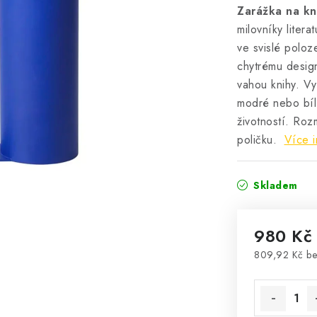
Zarážka na kn
milovníky litera
ve svislé poloz
chytrému design
vahou knihy. V
modré nebo bíl
životností. Roz
poličku.
Více i
Skladem
980 Kč
809,92 Kč b
Měrná cena