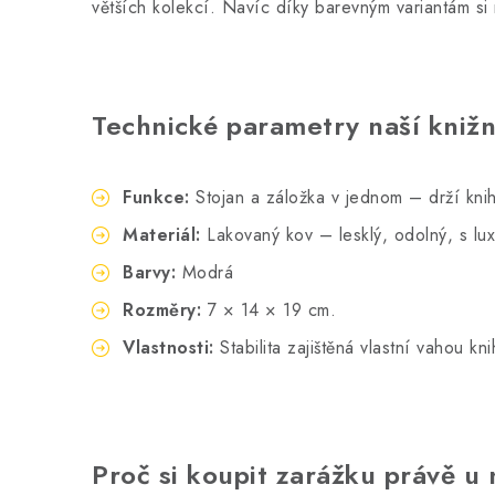
větších kolekcí. Navíc díky barevným variantám si 
Technické parametry naší knižn
Funkce:
Stojan a záložka v jednom – drží knih
Materiál:
Lakovaný kov – lesklý, odolný, s l
Barvy:
Modrá
Rozměry:
7 × 14 × 19 cm.
Vlastnosti:
Stabilita zajištěná vlastní vahou k
Proč si koupit zarážku právě u