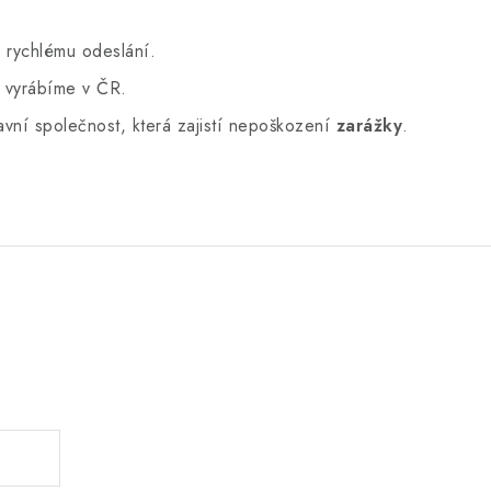
 rychlému odeslání.
y vyrábíme v ČR.
vní společnost, která zajistí nepoškození
zarážky
.
.