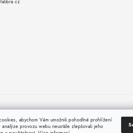
alibra.cz
ookies, abychom Vám umožnili pohodlné prohlížení
S
 analýze provozu webu neustále zlepšovali jeho
on a použitelnost.
Více informací