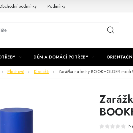
Obchodní podmínky
Podmínky ochrany osobních údajů
Podmí
OTŘEBY
DŮM A DOMÁCÍ POTŘEBY
ORIENTAČN
Plechové
Klasické
Zarážka na knihy BOOKHOLDER modr
Zarážk
BOOK
N