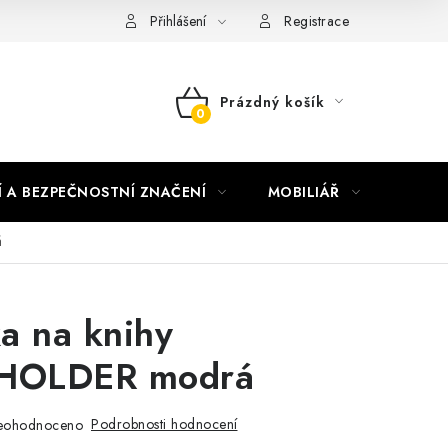
nky vrácení peněz
Nepřebraná dobírka
Přihlášení
Registrace
Prázdný košík
NÁKUPNÍ
KOŠÍK
Í A BEZPEČNOSTNÍ ZNAČENÍ
MOBILIÁŘ
AKTUA
á
a na knihy
HOLDER modrá
Podrobnosti hodnocení
eohodnoceno