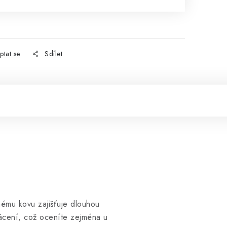
ptat se
Sdílet
anému kovu zajišťuje dlouhou
vrácení, což oceníte zejména u