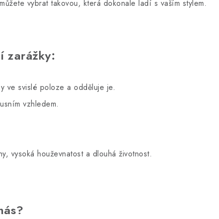
můžete vybrat takovou, která dokonale ladí s vaším stylem.
í zarážky:
y ve svislé poloze a odděluje je.
uxusním vzhledem.
nihy, vysoká houževnatost a dlouhá životnost.
 nás?