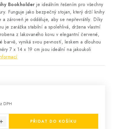
ihy Bookholder
je ideálním řešením pro všechny
tury. Funguje jako bezpečný stojan, který drží knihy
e a zároveň je odděluje, aby se nepřevrátily. Díky
u je zarážka stabilní a spolehlivá, držena vlastní
yrobena z lakovaného kovu v elegantní červené,
é barvě, vyniká svou pevností, leskem a dlouhou
měry 7 x 14 x 19 cm jsou ideální na jakoukoli
nformací
ez DPH
:
PŘIDAT DO KOŠÍKU