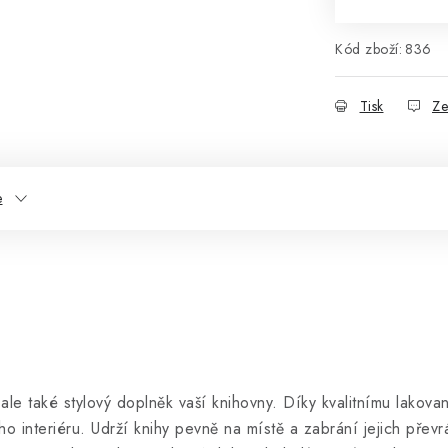
Kód zboží:
836
Tisk
Ze
e
ale také stylový doplněk vaší knihovny. Díky kvalitnímu lakov
ho interiéru. Udrží knihy pevně na místě a zabrání jejich pře