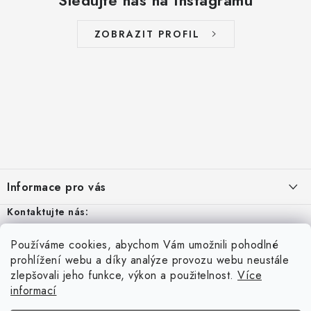
ZOBRAZIT PROFIL
Z
á
Informace pro vás
p
a
Kontaktujte nás:
Aktuality
t
Odstoupení od smlouvy
Po - Pá: 8 – 16
Používáme cookies, abychom Vám umožnili pohodlné
í
Vyhledávání
prohlížení webu a díky analýze provozu webu neustále
Kontakty
tel:
+420 606 570 965
zlepšovali jeho funkce, výkon a použitelnost.
Více
informací
Přihlášení
Obchodní podmínky
HLEDAT
info@metalibra.cz