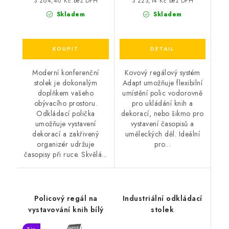
3 264,46 Kč bez DPH
3 223,14 Kč bez DPH
Skladem
Skladem
Moderní konferenční
Kovový regálový systém
stolek je dokonalým
Adapt umožňuje flexibilní
doplňkem vašeho
umístění polic vodorovně
obývacího prostoru.
pro ukládání knih a
Odkládací polička
dekorací, nebo šikmo pro
umožňuje vystavení
vystavení časopisů a
dekorací a zakřivený
uměleckých děl. Ideální
organizér udržuje
pro...
časopisy při ruce. Skvělá...
Policový regál na
Industriální odkládací
vystavování knih bílý
stolek