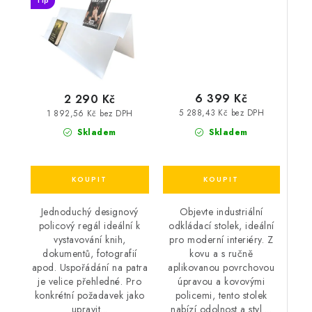
Tip
6 399 Kč
2 290 Kč
5 288,43 Kč bez DPH
1 892,56 Kč bez DPH
Skladem
Skladem
Objevte industriální
Jednoduchý designový
odkládací stolek, ideální
policový regál ideální k
pro moderní interiéry. Z
vystavování knih,
kovu a s ručně
dokumentů, fotografií
aplikovanou povrchovou
apod. Uspořádání na patra
úpravou a kovovými
je velice přehledné. Pro
policemi, tento stolek
konkrétní požadavek jako
nabízí odolnost a styl....
upravit...