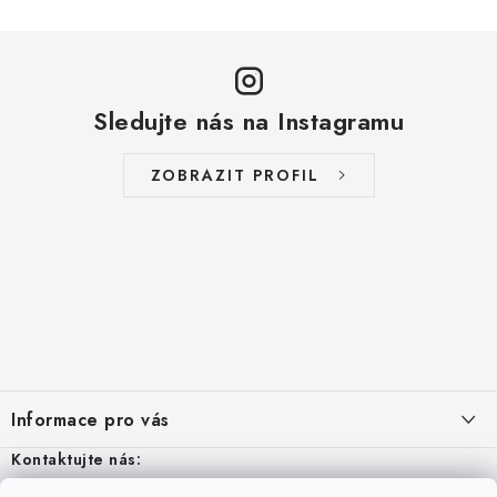
Sledujte nás na Instagramu
ZOBRAZIT PROFIL
Z
á
Informace pro vás
p
a
Kontaktujte nás:
Aktuality
t