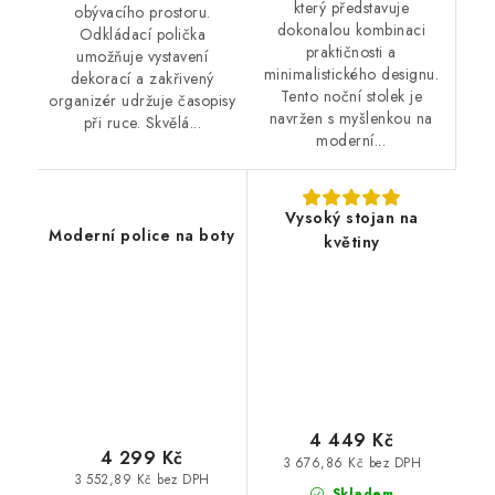
který představuje
obývacího prostoru.
dokonalou kombinaci
Odkládací polička
praktičnosti a
umožňuje vystavení
minimalistického designu.
dekorací a zakřivený
Tento noční stolek je
organizér udržuje časopisy
navržen s myšlenkou na
při ruce. Skvělá...
moderní...
Vysoký stojan na
Moderní police na boty
květiny
4 449 Kč
4 299 Kč
3 676,86 Kč bez DPH
3 552,89 Kč bez DPH
Skladem