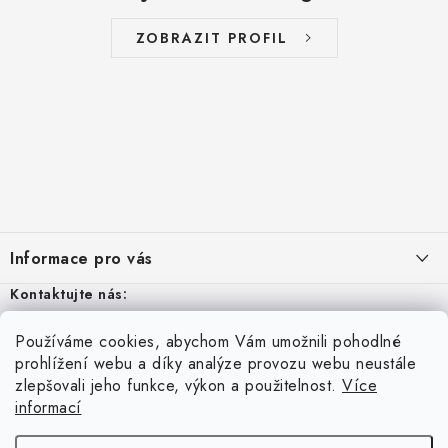
c
í
ZOBRAZIT PROFIL
p
r
v
k
y
v
Z
ý
p
á
Informace pro vás
i
p
s
a
Kontaktujte nás:
Aktuality
u
t
Odstoupení od smlouvy
Po - Pá: 8 – 16
Používáme cookies, abychom Vám umožnili pohodlné
í
Vyhledávání
prohlížení webu a díky analýze provozu webu neustále
Kontakty
zlepšovali jeho funkce, výkon a použitelnost.
Více
tel:
+420 606 570 965
informací
Přihlášení
Obchodní podmínky
HLEDAT
info@metalibra.cz
E-mail