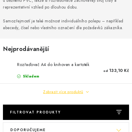
u běžného PVC, takže si rozřaďovače zachovávají svůj čistý a
Podmínky vrácení peněz
Nepřebraná dobírka
reprezentativní vzhled po dlouhou dobu.
Samozřejmostí je také možnost individuálního polepu – například
abecedy, čísel nebo vlastního označení dle požadavků zákazníka.
Nejprodávanější
Rozřaďovač A4 do knihoven a kartoték
133,10 Kč
od
Skladem
Zobrazit více produktů
FILTROVAT PRODUKTY
V
Ř
DOPORUČUJEME