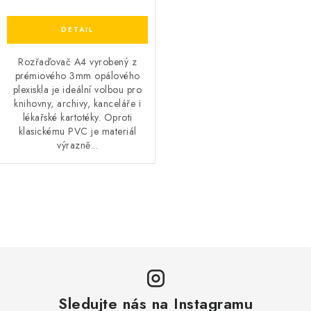
Rozřaďovač A4 vyrobený z
prémiového 3mm opálového
plexiskla je ideální volbou pro
knihovny, archivy, kanceláře i
lékařské kartotéky. Oproti
klasickému PVC je materiál
výrazně...
O
v
l
á
d
a
Sledujte nás na Instagramu