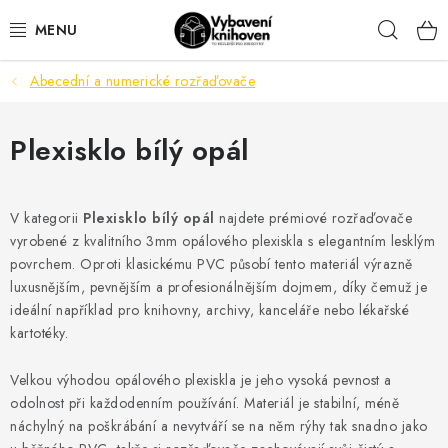
Přejít
Hleda
na
obsah
Abecední a numerické rozřaďovače
VYBAVENÍ KNIHOVEN
KANCELÁŘSKÉ POTŘEBY
Plexisklo bílý opál
DŮM A DOMÁCÍ POTŘEBY
V kategorii
Plexisklo bílý opál
najdete prémiové rozřaďovače
vyrobené z kvalitního 3mm opálového plexiskla s elegantním lesklým
ORIENTAČNÍ A BEZPEČNOSTNÍ ZNAČENÍ
povrchem. Oproti klasickému PVC působí tento materiál výrazně
luxusnějším, pevnějším a profesionálnějším dojmem, díky čemuž je
MOBILIÁŘ
ideální například pro knihovny, archivy, kanceláře nebo lékařské
kartotéky.
AKTUALITY
Velkou výhodou opálového plexiskla je jeho vysoká pevnost a
Aktuality
Odstoupení od smlouvy
Kontakty
odolnost při každodenním používání. Materiál je stabilní, méně
náchylný na poškrábání a nevytváří se na něm rýhy tak snadno jako
Obchodní podmínky
Podmínky ochrany osobních údajů