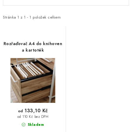
ý
a
p
z
i
e
Stránka
1
z
1
-
1
položek celkem
s
n
p
í
r
p
Rozřaďovač A4 do knihoven
o
r
a kartoték
d
o
u
d
k
u
t
k
ů
t
ů
133,10 Kč
od
od 110 Kč bez DPH
Skladem