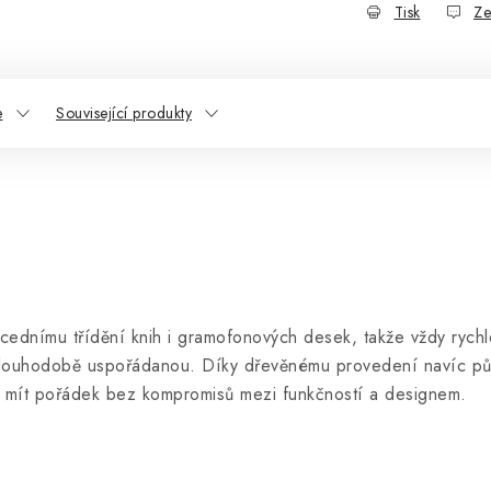
Tisk
Ze
e
Související produkty
ednímu třídění knih i gramofonových desek, takže vždy rychle
 dlouhodobě uspořádanou. Díky dřevěnému provedení navíc půs
ce mít pořádek bez kompromisů mezi funkčností a designem.