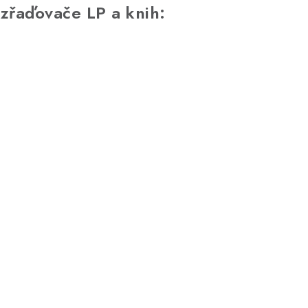
zřaďovače LP a knih: