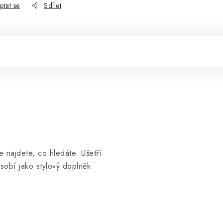
ptat se
Sdílet
 najdete, co hledáte. Ušetří
obí jako stylový doplněk