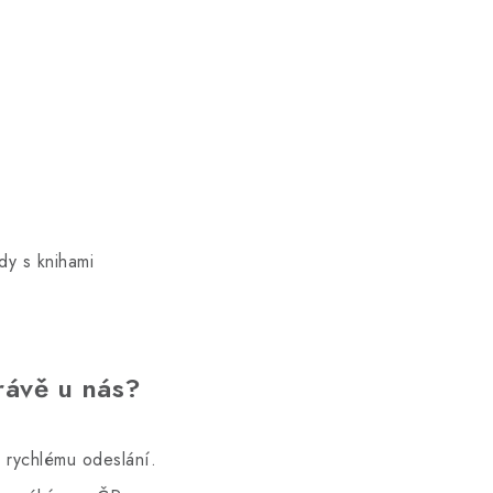
dy s knihami
rávě u nás?
 rychlému odeslání.