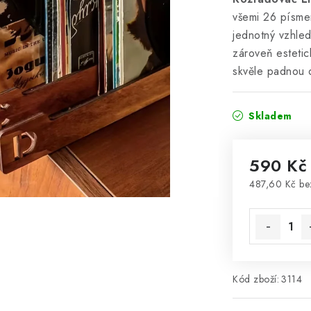
všemi 26 písmeny
jednotný vzhle
zároveň esteti
skvěle padnou 
Skladem
590 Kč
487,60 Kč b
Měrná cena
Kód zboží:
3114