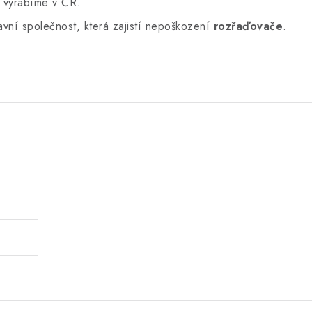
y vyrábíme v ČR.
vní společnost, která zajistí nepoškození
rozřaďovače
.
.