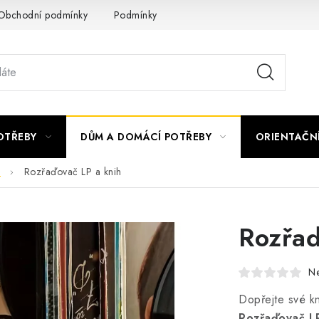
Obchodní podmínky
Podmínky ochrany osobních údajů
Podmí
OTŘEBY
DŮM A DOMÁCÍ POTŘEBY
ORIENTAČN
D
Rozřaďovač LP a knih
Rozřaď
N
Dopřejte své kn
Rozřaďovač LP