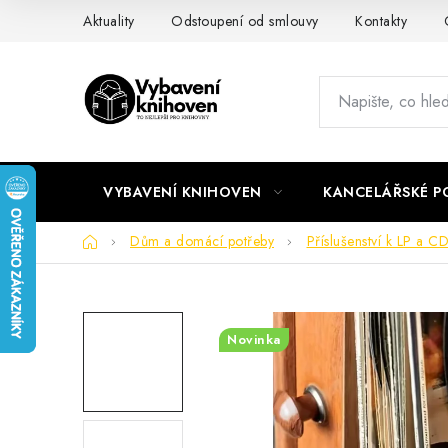
Přejít
Aktuality
Odstoupení od smlouvy
Kontakty
na
obsah
VYBAVENÍ KNIHOVEN
KANCELÁŘSKÉ P
Domů
Dům a domácí potřeby
Příslušenství k LP a C
Novinka