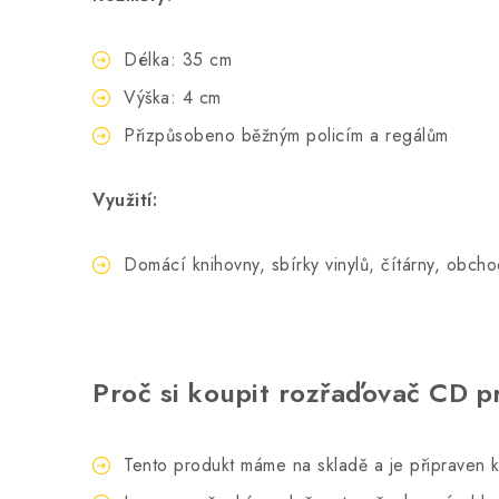
Délka: 35 cm
Výška: 4 cm
Přizpůsobeno běžným policím a regálům
Využití:
Domácí knihovny, sbírky vinylů, čítárny, obcho
Proč si koupit rozřaďovač CD p
Tento produkt máme na skladě a je připraven k