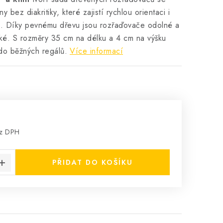
 bez diakritiky, které zajistí rychlou orientaci i
d. Díky pevnému dřevu jsou rozřaďovače odolné a
cké. S rozměry 35 cm na délku a 4 cm na výšku
do běžných regálů.
Více informací
ez DPH
:
PŘIDAT DO KOŠÍKU