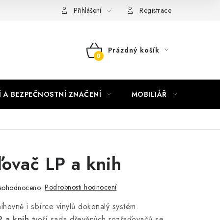
nky vrácení peněz
Nepřebraná dobírka
Přihlášení
Registrace
Prázdný košík
NÁKUPNÍ
KOŠÍK
Í A BEZPEČNOSTNÍ ZNAČENÍ
MOBILIÁŘ
AKTUA
ovač LP a knih
Podrobnosti hodnocení
eohodnoceno
ihovně i sbírce vinylů dokonalý systém.
 a knih
tvoří sada dřevěných rozřaďovačů se