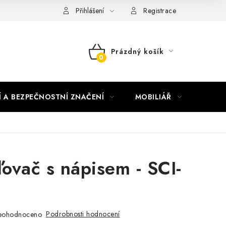
nky vrácení peněz
Nepřebraná dobírka
Přihlášení
Registrace
Prázdný košík
NÁKUPNÍ
KOŠÍK
Í A BEZPEČNOSTNÍ ZNAČENÍ
MOBILIÁŘ
AKTUA
ovač s nápisem - SCI-
Podrobnosti hodnocení
eohodnoceno