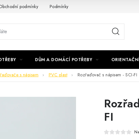
Obchodní podmínky
Podmínky ochrany osobních údajů
Podmí
OTŘEBY
DŮM A DOMÁCÍ POTŘEBY
ORIENTAČN
řaďovače s nápisem
PVC plast
Rozřaďovač s nápisem - SCI-FI
Rozřaď
FI
N