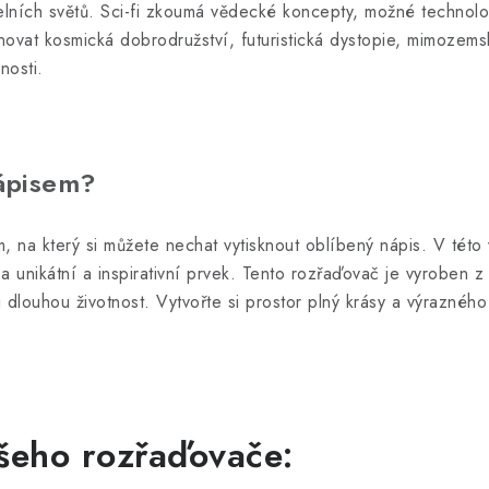
elních světů. Sci-fi zkoumá vědecké koncepty, možné technolo
ovat kosmická dobrodružství, futuristická dystopie, mimozemsk
nosti.
nápisem?
, na který si můžete nechat vytisknout oblíbený nápis. V této 
ea unikátní a inspirativní prvek. Tento rozřaďovač je vyroben
i dlouhou životnost. Vytvořte si prostor plný krásy a výrazného
šeho rozřaďovače: