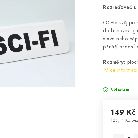
Rozřaďovač s
Oživte svůj pro
do knihovny, ga
slovo nebo nápi
přináší osobní
Rozměry
: p
loc
Více informací
Skladem
149 Kč
123,14 Kč be
Měrná cena