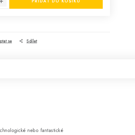
PŘIDAT DO KOŠÍKU
ptat se
Sdílet
technologické nebo fantastické