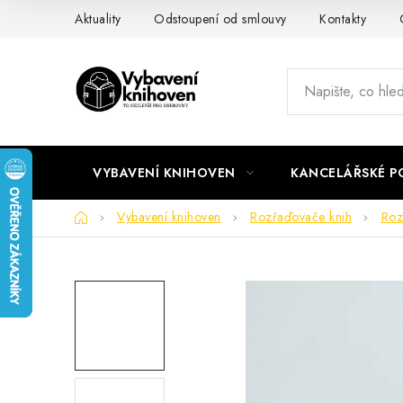
Přejít
Aktuality
Odstoupení od smlouvy
Kontakty
na
obsah
VYBAVENÍ KNIHOVEN
KANCELÁŘSKÉ P
Domů
Vybavení knihoven
Rozřaďovače knih
Roz