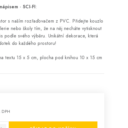
 nápisem
-
SCI-FI
:
stor s naším rozřaďovačem z PVC. Přidejte kouzlo
lerie nebo školy tím, že na něj necháte vytisknout
s podle svého výběru. Unikátní dekorace, která
 dotek do každého prostoru!
ha textu 15 x 5 cm, plocha pod knihou 10 x 15 cm
z DPH
: