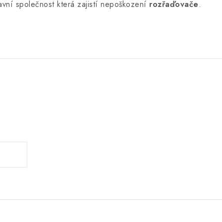
avní společnost která zajistí nepoškození
rozřaďovače
.
.