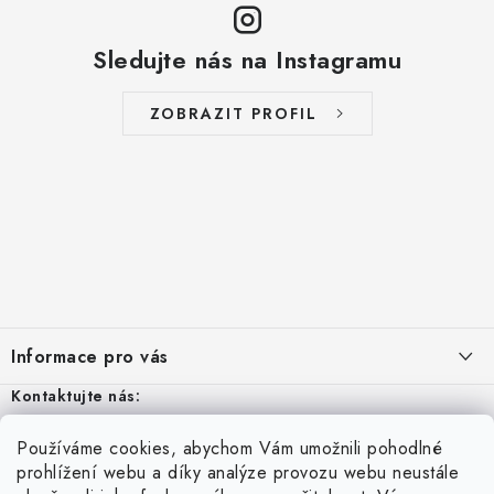
Sledujte nás na Instagramu
ZOBRAZIT PROFIL
Z
á
Informace pro vás
p
a
Kontaktujte nás:
Aktuality
t
Odstoupení od smlouvy
Po - Pá: 8 – 16
Používáme cookies, abychom Vám umožnili pohodlné
í
Vyhledávání
prohlížení webu a díky analýze provozu webu neustále
Kontakty