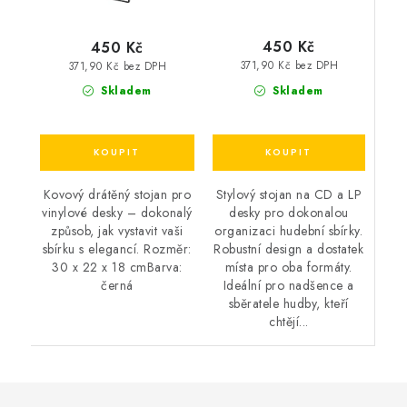
450 Kč
450 Kč
371,90 Kč bez DPH
371,90 Kč bez DPH
Skladem
Skladem
Stylový stojan na CD a LP
Kovový drátěný stojan pro
desky pro dokonalou
vinylové desky – dokonalý
organizaci hudební sbírky.
způsob, jak vystavit vaši
Robustní design a dostatek
sbírku s elegancí. Rozměr:
místa pro oba formáty.
30 x 22 x 18 cmBarva:
Ideální pro nadšence a
černá
sběratele hudby, kteří
chtějí...