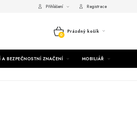
nky vrácení peněz
Nepřebraná dobírka
Přihlášení
Registrace
Prázdný košík
NÁKUPNÍ
KOŠÍK
Í A BEZPEČNOSTNÍ ZNAČENÍ
MOBILIÁŘ
AKTUA