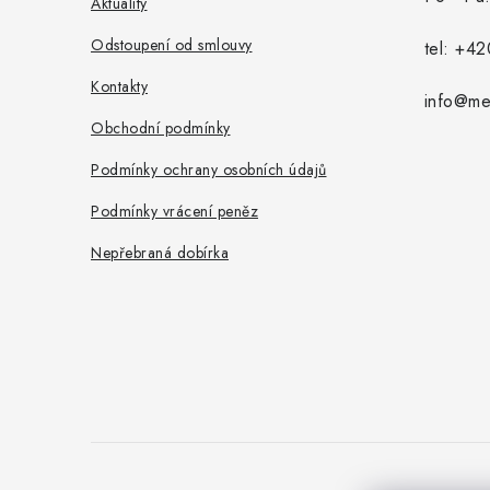
a
Aktuality
t
Odstoupení od smlouvy
tel:
+42
í
Kontakty
info@met
Obchodní podmínky
Podmínky ochrany osobních údajů
Podmínky vrácení peněz
Nepřebraná dobírka