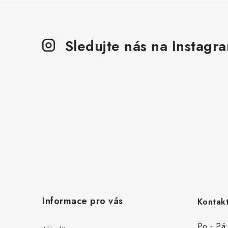
Sledujte nás na Instagr
Z
á
Informace pro vás
Kontakt
p
Po - Pá