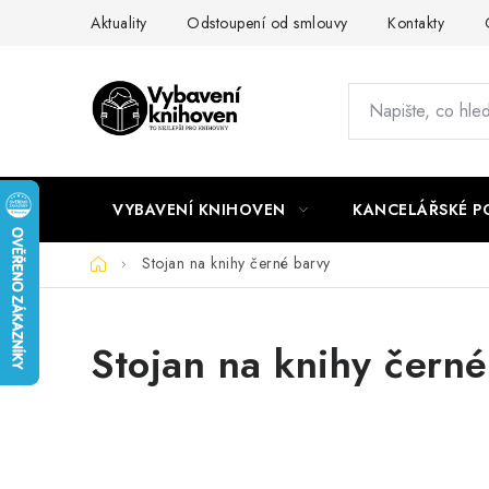
Přejít
Aktuality
Odstoupení od smlouvy
Kontakty
na
obsah
VYBAVENÍ KNIHOVEN
KANCELÁŘSKÉ P
Domů
Stojan na knihy černé barvy
Stojan na knihy čern